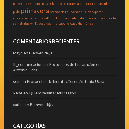
parebeno
o sulfatos
pasarela
pelo
peluquería
peluquería masculina
primavera
pixie
promoción
rejuvenece
relax
reparar
resultados radiantes
salón de belleza
scrub
Seda
Suavidad
tratamiento
de hidratación
Tu boda
vestir el cabello
Ácido Hialirónico
COMENTARIOS RECIENTES
Mayo
en
Bienvenid@s
IL_comunicación
en
Protocolos de hidratación en
Antonio Ucha
sem
en
Protocolos de hidratación en Antonio Ucha
Rene
en
Quiero resaltar mis rasgos
carlos
en
Bienvenid@s
CATEGORÍAS