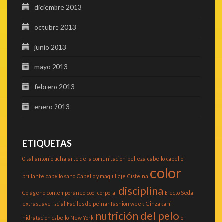
diciembre 2013
octubre 2013
junio 2013
mayo 2013
febrero 2013
enero 2013
ETIQUETAS
0 sal
antonio ucha
arte de la comunicación
belleza
cabello
cabello
color
brillante
cabello sano
Cabello y maquillaje
Cisteina
disciplina
Colágeno
contemporáneo
cool
corporal
Efecto Seda
extrasuave
facial
Faciles de peinar
fashion week
Ginzakami
nutrición del pelo
hidratación cabello
New York
o