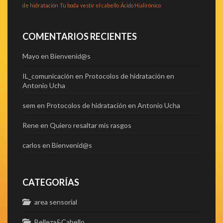
de hidratación
Tu boda
vestir el cabello
Ácido Hialirónico
COMENTARIOS RECIENTES
Mayo
en
Bienvenid@s
IL_comunicación
en
Protocolos de hidratación en
Antonio Ucha
sem
en
Protocolos de hidratación en Antonio Ucha
Rene
en
Quiero resaltar mis rasgos
carlos
en
Bienvenid@s
CATEGORÍAS
area sensorial
Belleza&Cabello